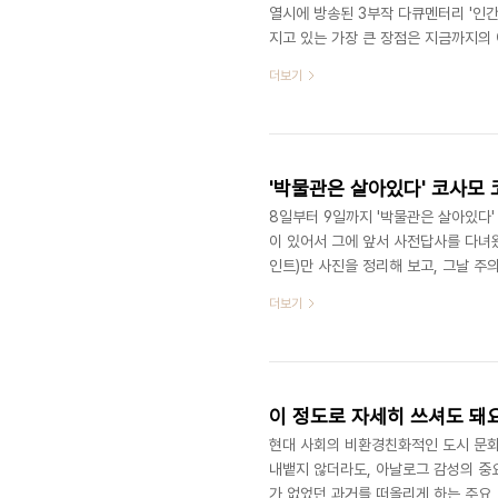
열시에 방송된 3부작 다큐멘터리 '인간
지고 있는 가장 큰 장점은 지금까지의
에서는 애니메이션이 어떻게 시작되어
더보기
애니메이션 강국인 미국과 일본의 주요
스와 디즈니-픽사, 일본의 지브리 스
과정을 최근 큰 화제가 된 과 곧 개봉할
'박물관은 살아있다' 코사모 
8일부터 9일까지 '박물관은 살아있다'
이 있어서 그에 앞서 사전답사를 다녀왔
인트)만 사진을 정리해 보고, 그날 주
정리해 보았는데요, 보시다시피 입장 지
더보기
통로에 접해 있어서, 당일 상당히 인
상황이 될 것으로 보입니다. 즉 보통은
모르겠어서.. 일단 상황을 지켜보고요,
이 정도로 자세히 쓰셔도 돼요
현대 사회의 비환경친화적인 도시 문화
내뱉지 않더라도, 아날로그 감성의 중
가 없었던 과거를 떠올리게 하는 주요 