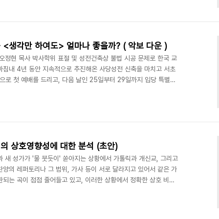
 사고와 생각, 그리고 누구든지 새로운 것을 만들기를 시도해 볼 수
 우리나라에서도 DIY 문화가 좀더 확장될 필요가 있는 지금, 한빛
e Korea fair를 통해서 이..
<생각만 하여도> 얼마나 좋을까? ( 악보 다운 )
오정현 목사 박사학위 표절 및 성전건축상 불법 시공 문제로 한국 교
마침내 4년 동안 지속적으로 추진해온 사당성전 신축을 마치고 서초
합으로 첫 예배를 드리고, 다음 날인 25일부터 29일까지 입당 특별새
기간 중 오정현 목사는 27일(수)에 새로운 찬양인 '생각만 하여도'를
28일, 목) 특새 일간 소식지인 Dream news의 첫 페이지에 그대
nsdml 1ausdl todrkrskwlaks..) '생각만 하여도 얼마나 좋을까'를
같습니..
의 상호영향성에 대한 분석 (초안)
 새 성가가 '물 붓듯이' 쏟아지는 상황에서 가톨릭과 개신교, 그리고
양의 레퍼토리나 그 범위, 가사 등이 서로 달라지고 있어서 같은 가
환되는 곡이 점점 줄어들고 있고, 이러한 상황에서 정확한 상호 비교
자는 2007년 8월에 가톨릭 성가에서 "가슴마다 파도친다"가 저작
보고 이러한 부분에 대한 문제를 지적하는 포스팅을 [ 본인의 블로그에
 댓글 중에서 "가톨릭 성가 중에서 개신교가 가져간 성가가 많다"는 식