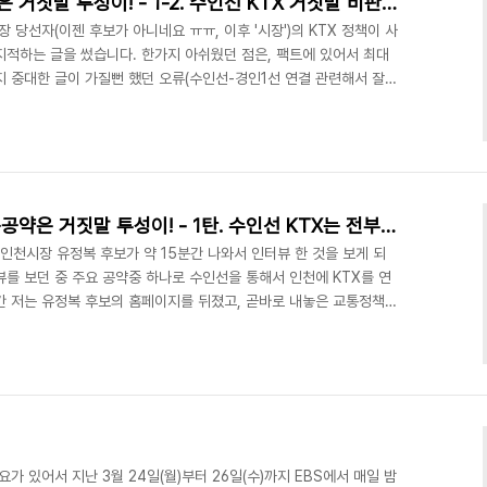
유정복 인천시장의 교통공약은 거짓말 투성이! - 1-2. 수인선 KTX 거짓말 비판 반박에 대한 재반론
 당선자(이젠 후보가 아니네요 ㅠㅠ, 이후 '시장')의 KTX 정책이 사
지적하는 글을 썼습니다. 한가지 아쉬웠던 점은, 팩트에 있어서 최대
지 중대한 글이 가질뻔 했던 오류(수인선-경인1선 연결 관련해서 잘못
 지점에서 겨우 걸러내기도 했었습니다)를 걸러내기도 했었지만, 최종
입니다. 이 부분에 대해서는 죄송하다는 점 이외에는 더 이상 말씀드
구하고 제 글이 가지고 있는 함의가 달라지지는 않기 때문에 1번 글
 부분에 대해서 제가 알지 못하거나 다시 생각한 ..
유정복 인천시장 후보의 교통공약은 거짓말 투성이! - 1탄. 수인선 KTX는 전부 거짓말!
 인천시장 유정복 후보가 약 15분간 나와서 인터뷰 한 것을 보게 되
를 보던 중 주요 공약중 하나로 수인선을 통해서 인천에 KTX를 연
간 저는 유정복 후보의 홈페이지를 뒤졌고, 곧바로 내놓은 교통정책이
출처 : 유정복 후보 홈페이지) 본 블로그에서는 위의 글에 있는 인천의
하신 유정복 후보의 철도 교통 공약이 도대체 어느 정도로 잘못되
지를 모두 세세히 설명드리고자 합니다. 그리고 제가 설명드리는 글을
차원에서 왜 문제가 있는 것인지, 아니 왜 실현이..
가 있어서 지난 3월 24일(월)부터 26일(수)까지 EBS에서 매일 밤