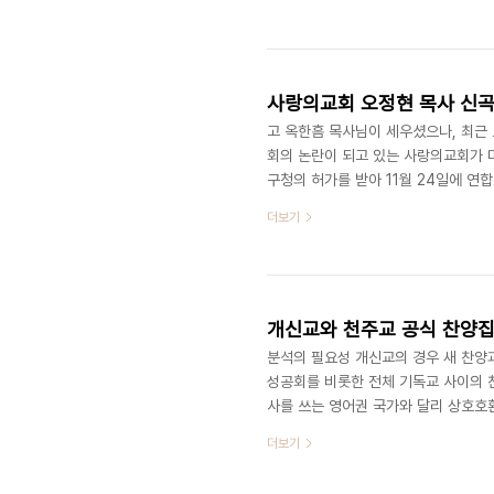
운 도전의 기회를 부여할 줄 아는 열린
있는 자유로운 자세에 있다고 생각한다.
미디어 Make Korea 잡지 발간과 Mak
사랑의교회 오정현 목사 신곡 
고 옥한흠 목사님이 세우셨으나, 최근 
회의 논란이 되고 있는 사랑의교회가 
구청의 허가를 받아 11월 24일에 연
벽부흥회(특새)를 진행했습니다. 특새 
더보기
발표했습니다. 이 발표한 악보가 다음날(
로 실렸습니다.(djsmskfk djsm tlsa
두 번 반복하는 이 곡의 악보는 다음과 
개신교와 천주교 공식 찬양집
분석의 필요성 개신교의 경우 새 찬양과
성공회를 비롯한 전체 기독교 사이의 찬
사를 쓰는 영어권 국가와 달리 상호호
를 실시할 필요성이 인정된다. 또한 저
더보기
자 표기 없이 게제되어 있는 상황을 
게제 ]한 적이 있었는데, 이후 기사의