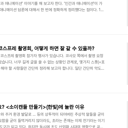
과 애니메이션' 이야기를 해 보고자 한다. '인간과 애니메이션'이 가
 애니메이션 담론에 대해서 한 번에 정확하게 정리했다는 점이다. 1부
서 지금까지 어떻게 흘러왔는지, 현재 발전상은 어떻게 되었는지를
 제작사를 모두 인터뷰해 정리해 두었으며, 미국 양대 산맥인 드림웍
튜디오가 이 목록에 포함되었다. 그리고 2부에서는 애니메이션의 제작
 를 중심으로 살피고, 그 외에 주목할만한 애니메..
코스프레 촬영회, 어떻게 하면 잘 갈 수 있을까?
 코스프레 촬영회 참가자 행사가 있습니다. 코사모 쪽에서 촬영 요청
습니다. 너무 길게 글을 쓸 수 없는 상황인 관계로, 몇가지 스폿(=포
의해야 할 사항들만 간단히 정리해 보고자 합니다. 일단 간단히 약도를
점이 쌈지길 건물 남쪽인 반면, 출구는 건물 북쪽이고, 탈의실은 그
파가 몰리는 데다가 코스어분들과 사진사분들이 엮여서 상당히 복잡한
 출구 쪽에서 입장하실 수 없습니다. 그런데 당일 상황이 어떻게 될지
 일단 입장을 쌈지점 지하 2층에서만 하실..
? <소이캔들 만들기>(한빛)에 놀란 이유
와 주거 환경 발달로 … 등의 상투적이 되어버린 추상적 말들을 굳이
요함을 굳이 들먹거리지 않더라도, 초라는 존재는 이제 전기라는 이기
도구가 되고 있다. 하지만 동시에 초도 산업화 시대의 영향으로 공장