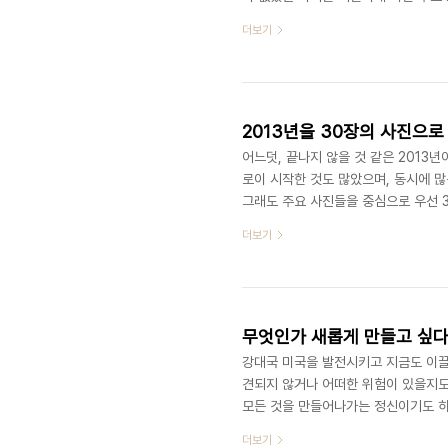
생산시대가 되어, 간편하게 초를 구매
더보기
생활에 직면하게 될 때, 초를 혼자서 
도 없는 해외 오지에 간다면 초가 필요
다. 또한 일상을 살아가면서 초의 필요
2013년을 30장의 사진으
어느덧, 끝나지 않을 것 같은 2013
로이 시작한 것도 많았으며, 동시에 많
그래도 주요 사진들을 중심으로 우선 3
진도 있었지만 보안 문제도 있어서 올리
더보기
쨌든 간에, 제 삶이 어땠는지 나누는 
배를 통해 시작되었지만, 그 것보다 한
마지막 PP동차 새마을 #1005(서울-
무엇인가 새롭게 만들고 싶다
강대국 미국을 발전시키고 지금도 이끌
견되지 않거나 어떠한 위험이 있을지도
모든 것을 만들어나가는 정신이기도 하다. 
각한다. 그리고 미국에서 DIY가 가
더보기