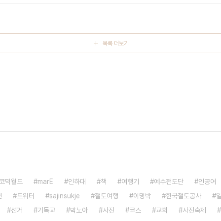
이 인정되는 점을 인정하고 본 분석을 진행하게..
목록 더보기
코믹월드
marE
인하대
책
여행기
예수전도단
인공어
션
트위터
sajinsukje
철도여행
이명박
한국철도공사
선거
기독교
박노아
사진
코스
교회
사진숙제