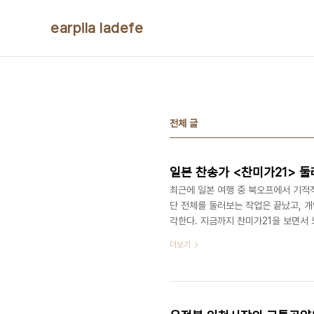
본문 바로가기
earpila ladefe
전체 글
일본 찬송가 <찬미가21> 
최근에 일본 여행 중 북오프에서 기적적
단 전체를 둘러보는 작업은 끝났고, 
각한다. 지금까지 찬미가21을 보면서
하자면, 한국에서 쓰는 곡이 반이고, 
더보기
40%는 일본인 찬송가, 5%는 떼제 
가입니다(?) 찬미가21을 처음 보는 
하지만 찬미가21의 진가는 맨 앞에서