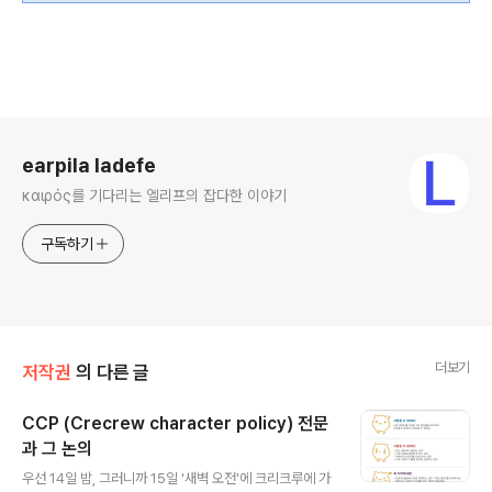
로그 정보
earpila ladefe
καιρός를 기다리는 엘리프의 잡다한 이야기
구독하기
더보기
저작권
의 다른 글
CCP (Crecrew character policy) 전문
과 그 논의
글 내용
우선 14일 밤, 그러니까 15일 '새벽 오전'에 크리크루에 가