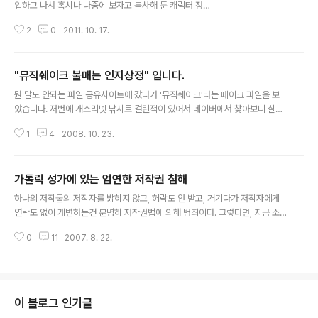
입하고 나서 혹시나 나중에 보자고 복사해 둔 캐릭터 정책
페이지를 15일 아침에 다시 일어나서 정리해서 간단하게
2
0
2011. 10. 17.
올린 내용이 일요일동안 그렇게 크게 뜨게 될 줄은 몰랐습
니다. 역시 시유의 저작권 문제에 대해서 관심을 가지고 있
는 여러분들이 많으신 것을 느낄 수 있었습니다. 정작 제가
"뮤직쉐이크 불매는 인지상정" 입니다.
심각하게 생각했던 부분과 그쪽에 대해서는 아무런 반응이
글 내용
없었습니다만... 어쨌든 엔하를 통해서 방문하신 여러분들
뭔 말도 안되는 파일 공유사이트에 갔다가 '뮤직쉐이크'라는 페이크 파일을 보
께 감사의 말씀을 드립니다. 다행히 이 문제가 충분히 이슈
았습니다. 저번에 개소리넷 낚시로 걸린적이 있어서 네이버에서 찾아보니 실제
화되면서 ㈜SBS아트텍쪽에서 문제의 심각성을 깨닫고
로 있는 '게임'이라고 하는군요. 사이트에 들어가봤습니다. 느낌은 좋은것 같아
(?) 대응을 하기 시작했습니다. 그리고 관심 있는 사람이나
1
4
2008. 10. 23.
서 가입을 하려고 했더니 체크란에 '이용약관 중 곡 저작권 및 활용에 대한 내용
물어보라고 지적했던 CCP를 17일 12시가 지나자 (뭐 제
을 확인 하였습니다'라는 란이 있었습니다. 도대체 어떤 내용을 확인해야 하는
기준으로는 아직도 16일입..
지 보면서 약관을 챙겨보았습니다. 다음은 그 사이트 이용약관에 있는 관련 부
가톨릭 성가에 있는 엄연한 저작권 침해
분입니다. 제 15 조 (곡의 저작권) 프로그램을 통해 회원이 제작한 곡은, 곡을 만
글 내용
들 때 회원 본인이 창작한 것 (작사, 작곡, 나레이션, 랩 등)을 "녹음" 기능을 사
하나의 저작물의 저작자를 밝히지 않고, 허락도 안 받고, 거기다가 저작자에게
용하여 제작한 "복합조립" 형과 단순히 제공되는 음원데이터로만 곡을 제작한
연락도 없이 개변하는건 분명히 저작권법에 의해 범죄이다. 그렇다면, 지금 소
"단순조립" ..
개할 이 사례는 당연히 범죄일 수 밖에 없다. 일단 가톨릭 성가 449번, . 작사,
0
11
2007. 8. 22.
작곡자는 없고, 그냥 내용이 써져 있다. 그리고 원본으로 추정되는 통일찬송가
304장, 새찬송가 574장의 반병섭 작사, 이동훈 작곡의 .곡조명은 우리들의 젊
은이. 자.. 그럼 이 곡의 차이는 얼마나 날까? 한 곡이 얼마나 비슷한지에 대해서
는 곡조와 가사로 판단할 수 있겠다, 따라서 두 곡의 차이나 비슷한 면에 대해서
곡조와 가사의 차이를 판단하면 이 문제에 대해 해결할 수 있다. 일단 가톨릭 쪽
이 블로그 인기글
의 멜로디와 개신교 쪽의 멜로디를 마비노기 코드로 전환시켜 보자. 가톨릭 c..