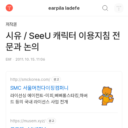
검색하기
earpila ladefe
티스토리
저작권
시유 / SeeU 캐릭터 이용지침 전
문과 논의
Ellif
2011. 10. 15. 11:06
http://smckorea.com/
광고
SMC 서울머천다이징컴퍼니
라이선싱 에이전트-미피,삐삐롱스타킹,하버
드 등의 국내 라이선스 사업 전개
https://musem.xyz/
광고