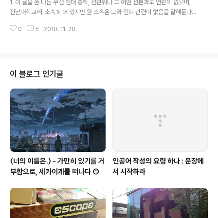
1. 이 글을 쓴 나는 우선 전대 총학, 선관위나 그 어떤 선본과도 연관이 없으며,
법원 등 공공건물 주위에서의 집회는 50~500피트이내 금지하며, 조례 제70..
전남대학교에 '소속'되어 있지만 원 소속은 그와 전혀 관련이 없음을 말해둔다.
그럼에도 불구하고 이번 전대 학생회장에 대해서 별도의 나의 입장을 밝히는 이
0
5
2010. 11. 20.
유는, 전대 학생회 선거가 가지고 있는 상징적인 의미에 대하여 관심이 있기 때
문임을 표명해둔다. 2. 우선 전대 43회 학생회가 몇년 만에 경선으로 치루어지
는 점에 대하여 축하를 보낸다. 그와 동시에 몇년 만에 비운동권이 지역색(?) 이
강한 광주에서 자리잡기 위해 노력하고 있다는 점에 대해서도 찬사를 보낸다.
그러나 이러한 나의 찬성은 내가 전대 학생들이 생각하듯이 뉴라이트나 보수 진
이 블로그 인기글
영인이기 때문은 결코 아니다. 오히려 나 또한 진보의 스펙트럼안에 나를 규정
하고 있고,..
〈너의 이름은.〉 - 가만히 있기를 거
인공어 작성의 요령 하나 : 문장에
부함으로, 세카이계를 떠나다 ①
서 시작하라