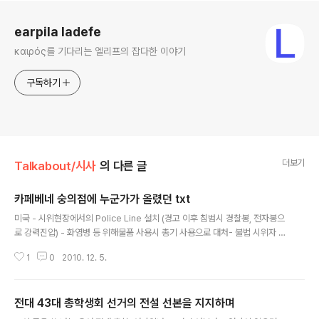
로그 정보
earpila ladefe
καιρός를 기다리는 엘리프의 잡다한 이야기
구독하기
더보기
Talkabout/시사
의 다른 글
카페베네 숭의점에 누군가가 올렸던 txt
글 내용
미국 - 시위현장에서의 Police Line 설치 (경고 이후 침범시 경찰봉, 전자봉으
로 강력진압) - 화염병 등 위해물품 사용시 총기 사용으로 대처- 불법 시위자 체
포시 1회용 플라스틱 수갑 활용- 불법 시위자 경고 위반시 검거 위주 관리- 경찰
1
0
2010. 12. 5.
로 진압 불가시 주지사 명령으로 주 방위군 소집 해산- 각 주마다 법률이 달라
단언하기는 어려우나, 워싱턴DC의 경우 법률에 의하여 집회는 2주전에 서면으
로 신고토록 하며, 집회형태가 공공성과 밀접한 연관이 있는 도로행진이나 대형
전대 43대 총학생회 선거의 전설 선본을 지지하며
집회시위는, 시민의 불편을 우려하여 엄격한 기준에 의하여 사실상 허가제의 형
글 내용
태로 운영되고 있음. - 워싱턴 DC의 형사법 9조에 따르면, 백악관, 의사당, 대