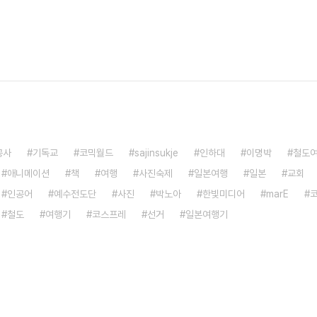
공사
기독교
코믹월드
sajinsukje
인하대
이명박
철도
애니메이션
책
여행
사진숙제
일본여행
일본
교회
인공어
예수전도단
사진
박노아
한빛미디어
marE
철도
여행기
코스프레
선거
일본여행기