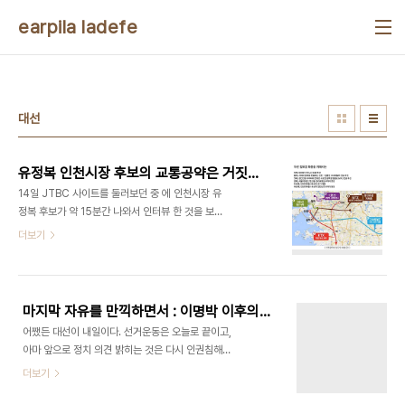
본문 바로가기
earpila ladefe
대선
유정복 인천시장 후보의 교통공약은 거짓말 투성이! - 1탄. 수인선 KTX는 전부 거짓말!
14일 JTBC 사이트를 둘러보던 중 에 인천시장 유
정복 후보가 약 15분간 나와서 인터뷰 한 것을 보게
되었습니다. 그런데 유정복 후보의 인터뷰를 보던 중
더보기
주요 공약중 하나로 수인선을 통해서 인천에 KTX를
연결하겠다는 발언이 나왔습니다. 그 순간 저는 유정
복 후보의 홈페이지를 뒤졌고, 곧바로 내놓은 교통정
책이라는 내용을 보게 되었습니다. (그림 출처 : 유정
마지막 자유를 만끽하면서 : 이명박 이후의 대한민국, 과연?
복 후보 홈페이지) 본 블로그에서는 위의 글에 있는
어쨌든 대선이 내일이다. 선거운동은 오늘로 끝이고,
인천의 교통과 물류를 향상시키시겠다면서 주장하신
아마 앞으로 정치 의견 밝히는 것은 다시 인권침해기
유정복 후보의 철도 교통 공약이 도대체 어느 정도로
는 하지만 다음 총선 선거기간 전까지는 불법이다. 그
더보기
잘못되어 있는지, 아니 어느정도로 거짓말인지를 모
러한 고로 내 정치적 견해를 밝힐 시간이 오늘.. 아니
두 세세히 설명드리고자 합니다. 그리고 제가 설명드
12시간도 안 남았다. 그렇다면 한마디도 안하고 이