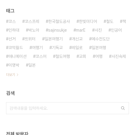
태그
코스
코스프레
한국철도공사
한빛미디어
철도
책
인하대
박노아
sajinsukje
marE
사진
인공어
선거
트위터
일본여행기
개신교
예수전도단
코믹월드
여행기
기독교
레일로
일본여행
애니메이션
코스어
철도여행
교회
여행
사진숙제
이명박
일본
더보기
검색
전체 방문자