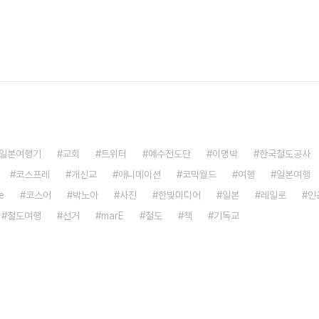
일본여행기
교회
트위터
예수전도단
이명박
한국철도공사
코스프레
개신교
애니메이션
코믹월드
여행
일본여행
e
코스어
박노아
사진
한빛미디어
일본
레일로
인
철도여행
선거
marE
철도
책
기독교