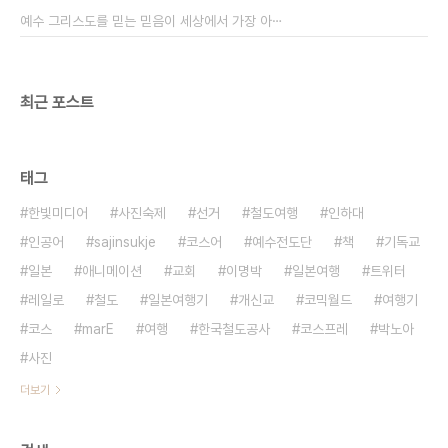
폴에 있는 중국계 마술사가 대단한 도전을 했습니다.
예수 그리스도를 믿는 믿음이 세상에서 가장 아⋯
5분 안에 15개의 일루전 마술을 보여주..
최근 포스트
태그
한빛미디어
사진숙제
선거
철도여행
인하대
인공어
sajinsukje
코스어
예수전도단
책
기독교
일본
애니메이션
교회
이명박
일본여행
트위터
레일로
철도
일본여행기
개신교
코믹월드
여행기
코스
marE
여행
한국철도공사
코스프레
박노아
사진
더보기