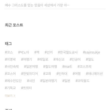
정책을 세워갔으면 하는 차원에서 하는 소리이니 양
예수 그리스도를 믿는 믿음이 세상에서 가장 아⋯
해를 부탁한다. 솔직히 서울시는 들을 준비가..
최근 포스트
태그
코스
박노아
책
선거
한국철도공사
sajinsukje
이명박
여행기
레일로
개신교
인공어
철도
사진숙제
일본여행
철도여행
marE
코스프레
코스어
한빛미디어
교회
인하대
여행
애니메이션
예수전도단
사진
일본여행기
일본
코믹월드
기독교
트위터
더보기