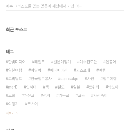
책을 신청해 읽어보게 되었다. 그렇게 해서 책에 대해
예수 그리스도를 믿는 믿음이 세상에서 가장 아⋯
서 잔뜩 기대를 가지고 책 읽기에 들어갔는데, 우선
예상했던..
최근 포스트
태그
한빛미디어
레일로
일본여행기
예수전도단
인공어
일본여행
이명박
애니메이션
코스프레
여행
코믹월드
한국철도공사
sajinsukje
사진
철도여행
marE
인하대
책
철도
일본
트위터
박노아
교회
개신교
선거
기독교
코스
사진숙제
여행기
코스어
더보기