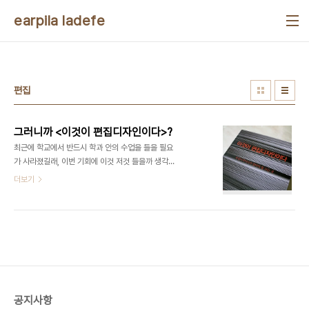
본문 바로가기
earpila ladefe
편집
그러니까 <이것이 편집디자인이다>?
최근에 학교에서 반드시 학과 안의 수업을 들을 필요
가 사라졌길래, 이번 기회에 이것 저것 들을까 생각하
고 타이포그라피 수업을 듣고 있다. 옆의 학과(기는
더보기
하지만 우리학과 겸임인) 교수님이 좋은 선생님을 섭
외해 주셔서 ㄱ대학교의 ㅅ선생님에게서 수업을 듣
고 있는데, 매주 강의를 들을 떄마다 뭔가 새로운 것
들을 배워가면서 역시 타이포그라피의 세계가 이런
거구나, 이런 배경을 가지고 타이포그라피가 진화해
왔구나라는 큰 가르침을 받고 있다. 수업을 들으면서,
그리고 앞으로 타이포그라피≒인쇄디자인 일을 할지
도 모르니 어차피 타이포그라피와 떼어서 생각할 수
공지사항
없는 편집에 대한 책을 읽어볼 생각으로 이번에 라는