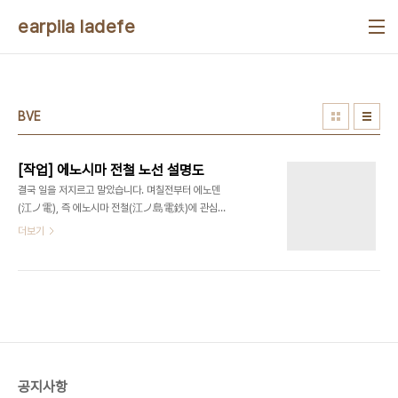
본문 바로가기
earpila ladefe
BVE
[작업] 에노시마 전철 노선 설명도
결국 일을 저지르고 말았습니다. 며칠전부터 에노덴
(江ノ電), 즉 에노시마 전철(江ノ島電鉄)에 관심
이 마구마구 생기더니 열심히 인터넷을 찾아보면서
더보기
6시간을 위키백과 등의 사이트에 보냈습니다. 그리
고 몇시간 동안 삽질한 결과가 바로 이겁니다 ㄷㄷ 구
글 어스 노선 위에다가 각 역명을 한국어로 표기하고,
후지사와역 기준으로 역번호를 표기했고, 그 사이간
차량기지나 신호장 등의 내용도 표시했습니다. 참고
로 총합을 궁금해하시는 분에게 설명드리자면 더도
말고 덜도말고 10.0km입니다. 아.. 이렇게 계속해
서 파놓고.. BVE 에노시마선도 다운받아서 플레이하
공지사항
니 나오는 결론은. 정말 에노덴이 좋다는 느낌뿐이