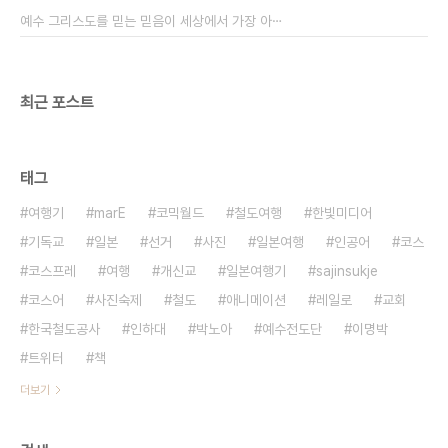
었..() 한 나중에 기회 되면 사진기 들고 일본에 가서
예수 그리스도를 믿는 믿음이 세상에서 가장 아⋯
2박 3일정도 파헤쳐 보려고 생각중입니다. 그정도는
해야..
최근 포스트
태그
여행기
marE
코믹월드
철도여행
한빛미디어
기독교
일본
선거
사진
일본여행
인공어
코스
코스프레
여행
개신교
일본여행기
sajinsukje
코스어
사진숙제
철도
애니메이션
레일로
교회
한국철도공사
인하대
박노아
예수전도단
이명박
트위터
책
더보기