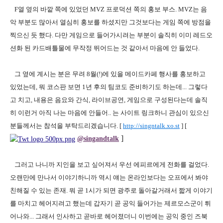
F열 옆의 바깥 쪽에 있었던 MVZ 프로덕션 쪽의 홍보 부스. MVZ는 음
악 부분도 많아서 열심히 홍보를 하셨지만 그것보다는 게임 쪽에 방점을
찍으신 듯 했다. 다만 게임으로 들어가시려는 부분이 솔직히 이미 레드오
션화 된 카드배틀물에 무작정 뛰어드는 것 같아서 마음에 안 들었다.
그 옆에 계시는 분은 무려 8월(!)에 있을 메이드카페 행사를 홍보하고
있었는데, 뭐 코스판 보면 1년 후의 팀코도 준비하기도 하는데... 그렇다
고 치고, 내용은 음요와 간식, 라이브공연, 게임으로 구성된다는데 솔직
히 이런거 아직 나는 마음에 안들어.. 는 사이트 링크하니 관심이 있으신
분들께서는 참석을 부탁드리겠습니다. [
http://singntalk.xo.st
] [
]
@singandtalk
그러고 나니까 지인을 보고 싶어져서 우선 에피르에게 전화를 걸었다.
오랜만에 만나서 이야기하니까 역시 얘는 온라인보다는 오프에서 봐야
친해질 수 있는 존재. 뭐 곧 1시가 되면 광주로 돌아갈거래서 짧게 이야기
를 마치고 헤어지려고 했는데 갑자기 곧 공익 들어가는 제르모스군이 튀
어나와... 그래서 인사하고 곧바로 헤어졌더니 이번에는 공익 중인 즈북