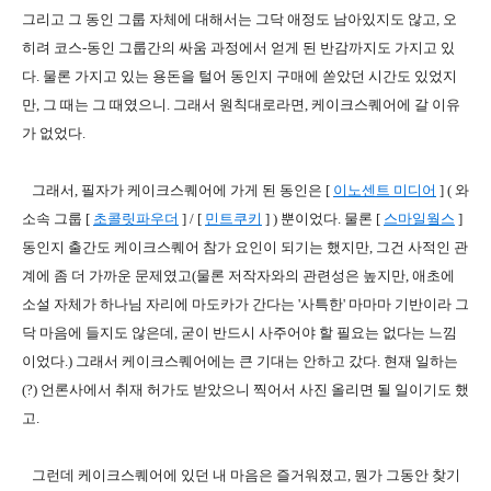
그리고 그 동인 그룹 자체에 대해서는 그닥 애정도 남아있지도 않고, 오
히려 코스-동인 그룹간의 싸움 과정에서 얻게 된 반감까지도 가지고 있
다. 물론 가지고 있는 용돈을 털어 동인지 구매에 쏟았던 시간도 있었지
만, 그 때는 그 때였으니. 그래서 원칙대로라면, 케이크스퀘어에 갈 이유
가 없었다.
그래서, 필자가 케이크스퀘어에 가게 된 동인은 [
이노센트 미디어
] ( 와
소속 그룹 [
초콜릿파우더
] / [
민트쿠키
] ) 뿐이었다. 물론 [
스마일웤스
]
동인지 출간도 케이크스퀘어 참가 요인이 되기는 했지만, 그건 사적인 관
계에 좀 더 가까운 문제였고(물론 저작자와의 관련성은 높지만, 애초에
소설 자체가 하나님 자리에 마도카가 간다는 '사특한' 마마마 기반이라 그
닥 마음에 들지도 않은데, 굳이 반드시 사주어야 할 필요는 없다는 느낌
이었다.) 그래서 케이크스퀘어에는 큰 기대는 안하고 갔다. 현재 일하는
(?) 언론사에서 취재 허가도 받았으니 찍어서 사진 올리면 될 일이기도 했
고.
그런데 케이크스퀘어에 있던 내 마음은 즐거워졌고, 뭔가 그동안 찾기