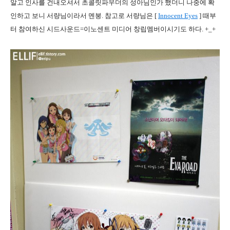
알고 인사를 건내오셔서 초콜릿파우더의 성아님인가 했더니 나중에 확
인하고 보니 서량님이라서 멘붕. 참고로 서량님은 [
Innocent Eyes
] 때부
터 참여하신 시드사운드=이노센트 미디어 창립멤버이시기도 하다. +_+