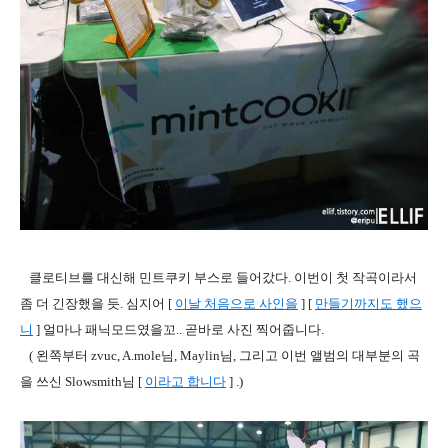
클로티브를 대신해 민트쿠키 부스로 들어갔다. 이번이 첫 작곡이라서
좀 더 긴장했을 듯. 심지어 [
이날 처음으로 사인을
] [
만
들기까지도 했으
니
] 얼마나 패닉모드였을꼬.. 곧바로 사진 찍어줍니다.
( 왼쪽부터 zvuc, A.mole님, Maylin님, 그리고 이번 앨범의 대부분의 곡
을 쓰신 Slowsmith님 [
이라고 합니다
] .)