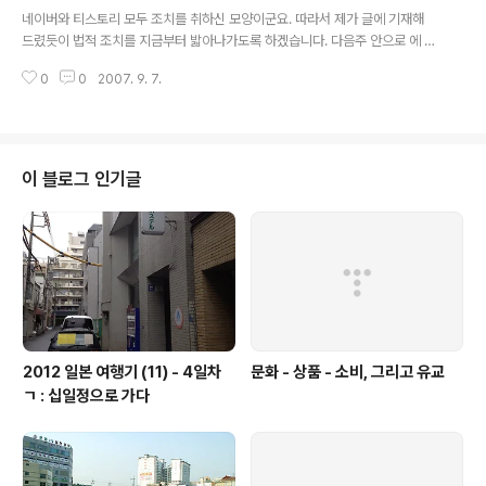
글 내용
실 처음에는 이명박씨를 지지하려고 했었습니다. 그 이유는 단순 했습니다. "이
네이버와 티스토리 모두 조치를 취하신 모양이군요. 따라서 제가 글에 기재해
쯤에서 여야간의 정권교체가 이루어져야 한다." 하지만 한반도 대운하를 분석하
드렸듯이 법적 조치를 지금부터 밟아나가도록 하겠습니다. 다음주 안으로 에 두
면서 그것이 허상에 불과한..
개의 글에 대하여 스캔만 끝나면 조정 신청 넣을 예정입니다. 과연 교수닷컴의
0
0
2007. 9. 7.
이 행위가 정상적인 행위인지 따져서 물을 것이고요, 안되면 민사소송도 감행하
겠습니다. 이번에 확실하게 끝장을 내 줘야겠지요? 하나님의 정의와 진리가 승
리해야지, 거짓과 폭력, 그리고 위압이 승리해서는 안되겠지요. 하여튼 두고봅
시다. 교수닷컴 전산실 여러분들.
이 블로그 인기글
2012 일본 여행기 (11) - 4일차
문화 - 상품 - 소비, 그리고 유교
ㄱ : 십일정으로 가다