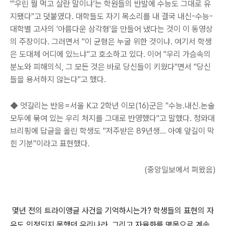
"'우린 뭘 먹고 살란 말이냐'는 학원들의 반발에 수능도 그대로 유
지됐다"고 덧붙였다. 대학들도 자기 목소리를 내 결국 내신-수능-
대학별 고사의 '아름다운 삼각형'을 만들어 냈다는 것이 이 동영상
의 주장이다. 그러면서 "이 균형은 누굴 위한 것이냐. 여기서 학생
은 도대체 어디에 있느냐"고 호소하고 있다. 이어 "우리 가슴속의
분노와 피해의식, 그 모든 것은 바로 당신들이 키웠다"면서 "당신
들을 용서하지 않는다"고 했다.
◆ 엇갈리는 반응=서울 K고 2학년 이모(16)군은 "수능.내신.논술
모두에 묶여 있는 우리 처지를 그대로 반영했다"고 말했다. 청와대
브리핑에 답글을 올린 학생도 "저주받은 89년생… 아예 앞길이 막
힌 기분"이라고 표현했다.
(중앙일보에서 퍼왔음)
몇년 전의 트라이앵글 사건을 기억하시는가? 학생들의 표현의 자
유도 인정되지 못했던 우리나라, 그리고 자율화를 명목으로 계속