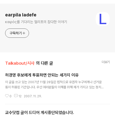
로그 정보
earpila ladefe
καιρός를 기다리는 엘리프의 잡다한 이야기
구독하기
더보기
Talkabout/시사
의 다른 글
허경영 후보에게 투표하면 안되는 세가지 이유
글 내용
이 글을 쓰고 있는 2007년 11월 28일은 법적으로 유권자 누구에게나 선거운
동이 허용된 기간입니다. 우선 여러분들의 이해를 위해 제가 가지고 있는 정치
적 성향을 밝히고자 합니다. 저는 개신교인임에도 불구하고 정치에 있어서는 진
0
12
2007. 11. 29.
보적인 입장을 가지고 있으며, 민주노동당에 자의로 가입하여 당비를 납부한 적
이 있습니다(현재는 민주노동당에 당비를 납부하지 않으나, 당적에는 등록되어
있습니다.). 물론 지금은 민주노동당의 당 정책을 지지하지 않지만, 한나라당의
교수닷컴 글이 드디어 게시중단되었습니다.
정책이 그리 보기 좋지 않은 것이 사실이기도 합니다. 이번 대통령 선거에는 사