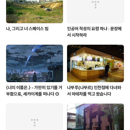
나, 그리고 너 스페이스 빔
인공어 작성의 요령 하나 : 문장에
서 시작하라
〈너의 이름은.〉 - 가만히 있기를 거
나뚜루(나뚜르) 인천점에 다녀와
부함으로, 세카이계를 떠나다 ①
서 마테차를 먹고 왔습니다