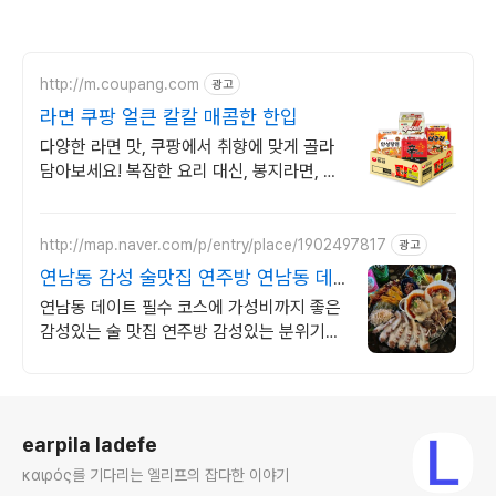
http://m.coupang.com
광고
라면 쿠팡 얼큰 칼칼 매콤한 한입
다양한 라면 맛, 쿠팡에서 취향에 맞게 골라
담아보세요! 복잡한 요리 대신, 봉지라면, 쉽
고 맛있게 한 끼를 즐기세요.
http://map.naver.com/p/entry/place/1902497817
광고
연남동 감성 술맛집 연주방 연남동 데
이트의 필수 코스!
연남동 데이트 필수 코스에 가성비까지 좋은
감성있는 술 맛집 연주방 감성있는 분위기에
빠져들어 분위기에 취하고 술에 취하는 안주
가 맛있는 연주방!
로그 정보
earpila ladefe
καιρός를 기다리는 엘리프의 잡다한 이야기