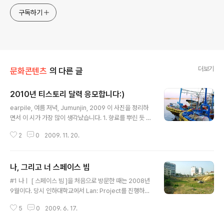
구독하기
더보기
문화콘텐츠
의 다른 글
2010년 티스토리 달력 응모합니다:)
글 내용
earpile, 여름 저녁, Jumunjin, 2009 이 사진을 정리하
면서 이 시가 가장 많이 생각났습니다. 1. 향료를 뿌린 듯 곱
단한 노을 위에 전신주 하나하나 기울어지고 먼― 高架線
2
0
2009. 11. 20.
위에 밤이 켜진다. 2. 구름은 보랏빛 색지 위에 마구 칠한
한다발 장미. 목장의 깃발도, 능금나무도 부울면 꺼질 듯이
외로운 들길. - 김광균,
나, 그리고 너 스페이스 빔
글 내용
#1 나ㅣ [ 스페이스 빔 ]을 처음으로 방문한 때는 2008년
9월이다. 당시 인하대학교에서 Lan: Project를 진행하면
서 미술 작업에 대해서 관심을 가지기 시작했을 때였다. 누
5
0
2009. 6. 17.
구인지는 지금은 기억나지 않으나, 하여튼 누군가가 나에
게 스페이스 빔을 소개해 주었다. 정말 좋은 곳이라고 하면