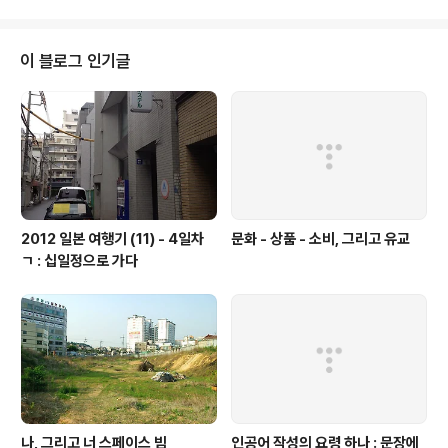
서. 마침 Lan Project를 시작하면서 이야기하고 생각해야
할 것도 많겠다 싶어서 한번 가보기로 해봤다. 랄까 배다리
라면 배다리 헌책방 거리 근처일테니하고 생각하면서. 그
이 블로그 인기글
렇게 도착한 스페이스 빔의 첫 모습은 "이게 뭐지?" 였다.
물론 미술 공방 같아 보이기도 했고, 앞에 철제 로봇(?)도
있고 해서 미술공간이긴 하겠구나 했지만 기존에 내가 생
각했던 것과는 같아보이지는 않았다. 1층은 사람들에게 Ey
ecatc..
2012 일본 여행기 (11) - 4일차
문화 - 상품 - 소비, 그리고 유교
ㄱ : 십일정으로 가다
나, 그리고 너 스페이스 빔
인공어 작성의 요령 하나 : 문장에