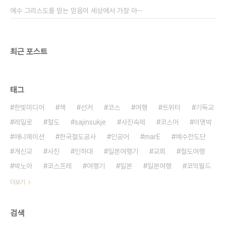
건 대충 파워포인트를 만져 본 경험이 있는 사람이라
예수 그리스도를 믿는 믿음이 세상에서 가장 아⋯
면 누구라도 할 수 있겠는데' 라면서 ..
최근 포스트
태그
한빛미디어
책
선거
코스
여행
트위터
기독교
레일로
철도
sajinsukje
사진숙제
코스어
이명박
애니메이션
한국철도공사
인공어
marE
예수전도단
개신교
사진
인하대
일본여행기
교회
철도여행
박노아
코스프레
여행기
일본
일본여행
코믹월드
더보기
검색