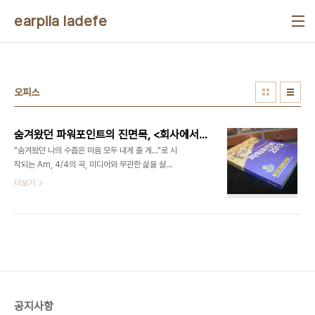
본문 바로가기
earpila ladefe
오피스
숨겨왔던 파워포인트의 진면목, <회사에서 바로 통하는 회사통 파워포인트 2013>
"숨겨왔던 나의 수줍은 마음 모두 내게 줄 게…"로 시
작되는 Am, 4/4의 곡, 미디어와 무관한 삶을 살아
오지 않은 30대 이하라면 다 들어보셨으리라고 생각
더보기
한다. 이 책을 읽고 나서 클래지콰이의 라는 이 '유명
한' 곡을 떠올리게 되었다. 처음에는 나도 이 책이 그
저 다른 파워포인트 책과 비슷하다고 생각했다. 파워
포인트에 대해서는 솔직히 그냥 쓰는 대로 쓰면서 내
가 표현하고 싶었던 부분들을 파워포인트를 통해서
충분히 표현할 수 있는 상태라고 생각했고, 그래서 이
책에 대해서 생각하거나 봐야 할 부분도 그닥 없다고
생각도 했었다. 그래서 책을 처음 읽을 때만 해도 '왜
공지사항
앞에 누구라도 알기 쉬운 내용이 나오는 거지? 저런