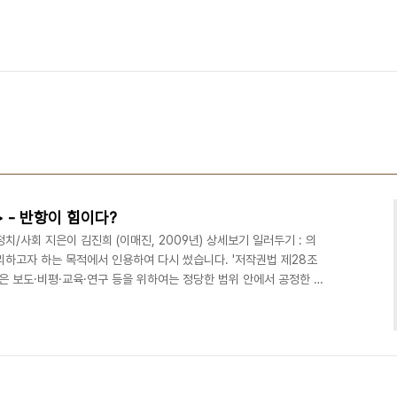
 - 반항이 힘이다?
치/사회 지은이 김진희 (이매진, 2009년) 상세보기 일러두기 : 의
리하고자 하는 목적에서 인용하여 다시 썼습니다. '저작권법 제28조
은 보도·비평·교육·연구 등을 위하여는 정당한 범위 안에서 공정한 관
1. 2005년 3월. 파리의 시가지에 갑자기 한지를 홍보하는 축제가 벌
, 한지등의 다채로운 행사가 벌어졌다. TF1, 등의 언론 보도가 가세
사에 빠져들었다. 2006년에 있었던 한프수교 120주년 기념행사에
 이런 일이 일어났는지 상상할 수 없었..