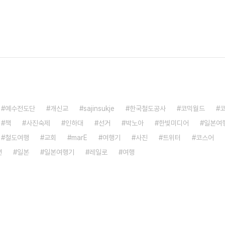
예수전도단
개신교
sajinsukje
한국철도공사
코믹월드
책
사진숙제
인하대
선거
박노아
한빛미디어
일본여
철도여행
교회
marE
여행기
사진
트위터
코스어
션
일본
일본여행기
레일로
여행