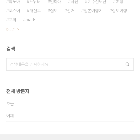
박노아
트위터
인하대
사진
예수전도단
여행
코스어
개신교
철도
선거
일본여행기
철도여행
교회
marE
더보기
검색
전체 방문자
오늘
어제