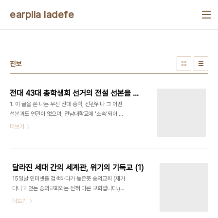
본문 바로가기
earpila ladefe
진보
전대 43대 총학생회 선거의 전설 선본을 지지하며
1. 이 글을 쓴 나는 우선 전대 총학, 선관위나 그 어떤
선본과도 연관이 없으며, 전남대학교에 '소속'되어 있
지만 원 소속은 그와 전혀 관련이 없음을 말해둔다.
더보기
그럼에도 불구하고 이번 전대 학생회장에 대해서 별
도의 나의 입장을 밝히는 이유는, 전대 학생회 선거가
가지고 있는 상징적인 의미에 대하여 관심이 있기 때
문임을 표명해둔다. 2. 우선 전대 43회 학생회가 몇
달라진 세대 간의 세계관, 위기의 기독교 (1)
년 만에 경선으로 치루어지는 점에 대하여 축하를 보
15일날 인터넷을 검색하다가 높은뜻 숭의교회 (제가
낸다. 그와 동시에 몇년 만에 비운동권이 지역색(?)
다니고 있는 숭의교회와는 전혀 다른 교회입니다.)
이 강한 광주에서 자리잡기 위해 노력하고 있다는 점
의 김동호 목사님의 설교를 듣게 되었습니다. 원래 크
더보기
에 대해서도 찬사를 보낸다. 그러나 이러한 나의 찬성
기는 30분짜리던데, 그걸 유튜브 기준에 맞게 10분
은 내가 전대 학생들이 생각하듯이 뉴라이트나 보수
짜리로 줄여놓았더라고요. 랄까 역시 말씀은 모두 듣