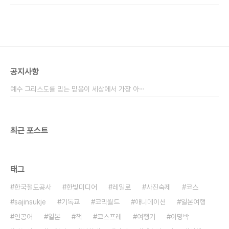
진영인이기 때문은 결코 아니다. 오히려 나 또한 진보
는게 좋아서.. 부득이 FIrefox에서의 실행을 위하여
의 스펙트럼안에 나를 규정하고 있고,..
mncast를 통해 업로드해 둡니다. (높은뜻 숭의교회
미디어팀 분들에게는 양해드립니다. 불여우에서 실
행에 문제가 없도록 개선된다면 내용을 삭제하도록
하겠습니다.) 라는 제목으로 유명한 설교인데 원제는
입니다. 왜이런 동영상을 먼저 올리느냐하면, 오늘,
공지사항
그리고 앞으로도 계속해서 할 개신교 관련 이야기의
주된 사상적 근본을 이루고 있기 때문입니다. 제가 공
예수 그리스도를 믿는 믿음이 세상에서 가장 아⋯
감하고 있는 부분, 혹은 저도 모르고 있던 ..
최근 포스트
태그
한국철도공사
한빛미디어
레일로
사진숙제
코스
sajinsukje
기독교
코믹월드
애니메이션
일본여행
인공어
일본
책
코스프레
여행기
이명박