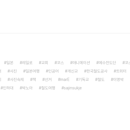
일본
레일로
교회
코스
애니메이션
예수전도단
코
어
사진
일본여행
인공어
개신교
한국철도공사
트위터
기
사진숙제
책
선거
marE
기독교
철도
이명박
인하대
박노아
철도여행
sajinsukje