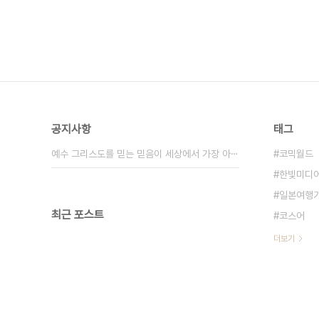
공지사항
태그
예수 그리스도를 믿는 믿음이 세상에서 가장 아⋯
코믹월드
한빛미디
일본여행
최근 포스트
코스어
더보기