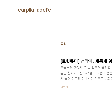
본문 바로가기
earpila ladefe
큐티
[트윗큐티] 선악과, 새롭게 
오늘부터 괜찮게 쓴 글 있으면 올리렵니다
본문 창세기 3장 1~7절 1. 그런데
게 물어 이르되 하나님이 참으로 너희에
말하되 동산 나무의 열매를 우리가 먹을
더보기
희는 먹지도 말고 만지지도 말라 너희
죽지 아니하리라 5. 너희가 그것을 먹
이 아심이니라 6. 여자가 그 나무를 본