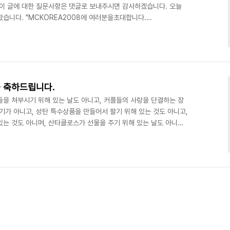
이 글에 대한 질문사항은 댓글로 보내주시면 감사하겠습니다. 오늘
왔습니다. "MCKOREA2008에 여러분을초대합니다.
세요♡" (010-****-**22번에서 온 문자, 3월 31일 3시 58분)
대하고 기대햇던 2008 Mission Conference이 시작된 것입니
를 위한 등록수속을 밟기 시작했어요. 왜 제가 그렇게 흥분하냐고요?
께 소개드립니다! MC KOREA 20..
 축하드립니다.
들을 쳐부시기 위해 있는 날도 아니고, 커플들의 사랑을 단결하는 장
기가 아니고, 성탄 특수상품을 만들어서 팔기 위해 있는 것도 아니고,
는 것도 아니며, 산타클로스가 선물을 주기 위해 있는 날도 아니고,
. 뭐라해도 오늘은, 이 '거룩한 밤'인 크리스마스는, 예수 그리스도
라고 하더라도, 예수님께서는 우리를 위하여 나셨고, 십자가에서 고난
 후 부활하사 하나님의 우편에 올라가신, 우리의 생각만으로는 할 수
그 하나님이신 예수 그리스도께서 나신 날이 오늘..