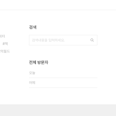
검색
위터
책
코믹월드
전체 방문자
오늘
어제