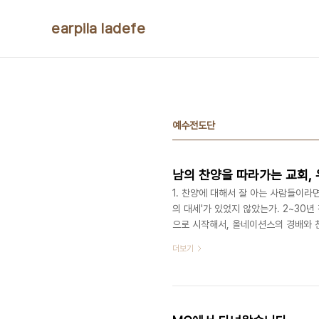
본문 바로가기
earpila ladefe
예수전도단
남의 찬양을 따라가는 교회,
1. 찬양에 대해서 잘 아는 사람들이라면
의 대세'가 있었지 않았는가. 2~30
으로 시작해서, 올네이션스의 경배와
대박 터트린 이후에 10집이 찬양팀들
더보기
어간 이후, 옹기장이나 어노인팅이 조금
향으로), 요 1년 전 새부터는 다시 마
올 것이고, 그 신보의 찬양이 일반 대