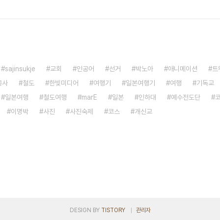
sajinsukje
교회
인공어
선거
박노아
애니메이션
트
공사
철도
한빛미디어
여행기
일본여행기
여행
기독교
일본여행
철도여행
marE
일본
인하대
예수전도단
이명박
사진
사진숙제
코스
개신교
DESIGN BY
TISTORY
관리자