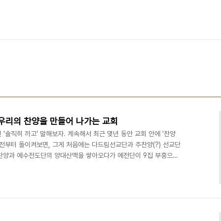
 우리의 찬양을 만들어 나가는 교회
 '솔직히 까고' 말해보자. 계속해서 최근 몇년 동안 교회 안에 '찬양
년 전부터 돌이켜보면, 그게 처음에는 다드림선교단과 주찬양(?) 선교단
 찬양과 예수전도단의 양대산맥을 쌓아오다가 예전단이 9집 부흥으로
이 원하는 게 아니라 마침 떠오르기 시작하던 다윗의 장막에 공이 넘
 뜨다, 다시 예전단 캠퍼스 워십으로 돌아왔다가 (특히 3~4집의 영
커스가 뜨고 있다. 그리고 1-2년 후에는 또다시 어디에선가 신보가 나
중 교회에 들어가 다시 교회들이 그 노래를..