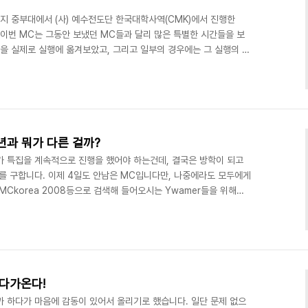
까지 중부대에서 (사) 예수전도단 한국대학사역(CMK)에서 진행한
. 이번 MC는 그동안 보냈던 MC들과 달리 많은 특별한 시간들을 보
들을 실제로 실행에 옮겨보았고, 그리고 일부의 경우에는 그 실행의 열
많은 좋은 시간을 보냈고, 지금도 그 시간을 허락하신 하나님께 감사하
defe는 그동안 일반 포스팅을 진행함과 더불어 평소와는 다르게 긴 MC
서 약 400장 정도의 사진을 찍었고, 그 중 일부를 공개할 예정입니
작권 문제를 감안하여 예배 사진은 한 ..
 작년과 뭐가 다른 걸까?
제가 특집을 계속적으로 진행을 했어야 하는건데, 결국은 방학이 되고
서를 구합니다. 이제 4일도 안남은 MC입니다만, 나중에라도 모두에게
MCkorea 2008등으로 검색해 들어오시는 Ywamer들을 위해서
습니다. (이 기회를 통해 검색을 통해 찾아와 주신 여러분들께도 감사
 3일 연속으로 MC 특집을 진행해보려고 합니다. 다시한번 이 블로그를
를 구합니다. 지난 이야기는 여기에서 확인해 주세요. 일단 MC신청
알 날도 며칠 남지 않았습니다. 그렇다면..
이 다가온다!
까 하다가 마음에 감동이 있어서 올리기로 했습니다. 일단 문제 없으