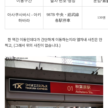
이동구간
열차 번호·명칭
운임
·요
아사쿠사바시 - 아키
987B
中央・総武線
130엔
하바라
各駅停車
한 역간 이동인데다가 간단하게 이동하는지라 열차내 사진은 안
찍고, (그래서 위의 사진이 없습니다.)