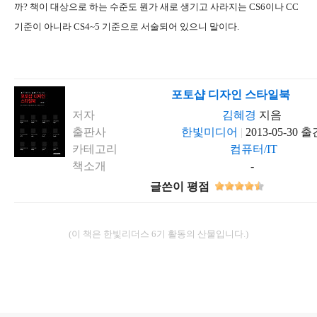
까? 책이 대상으로 하는 수준도 뭔가 새로 생기고 사라지는 CS6이나 CC
기준이 아니라 CS4~5 기준으로 서술되어 있으니 말이다.
포토샵 디자인 스타일북
저자
김혜경
지음
출판사
한빛미디어
|
2013-05-30 출
카테고리
컴퓨터/IT
책소개
-
글쓴이 평점
(이 책은 한빛리더스 6기 활동의 산물입니다.)
로그 정보