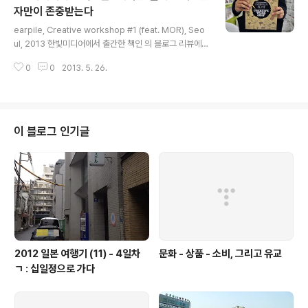
큼 책의 두께가 장난이 아니었다. 700페이지나 되는 글은
자만이 존중받는다
글 내용
일단 일반서라면 읽기에 후달릴 수 밖에 없는 꽤 긴 분량의
earpile, Creative workshop #1 (feat. MOR), Seo
글임과 동시에, 순순히 글을 읽기가 두려워지는 정도의 글
ul, 2013 한빛미디어에서 출간한 책인 의 블로그 리뷰에
이다. 더군다나 첫 페이지부터 이런 글이 있어서 깜짝하고
오신 것을 환영한다. 하지만 오늘 리뷰는 다른 책에 대한 이
놀랐다. HTML5의 기본 지식을 습득해야 한다면, (한빛미
0
0
2013. 5. 26.
야기로 시작해 보고자 한다. 책 리뷰를 보러 왔다가 서두부
디어, 2..
터 종교드립에 빡칠 분들이 있을지도 모르겠지만 이 이야
기만큼은 이 책의 꼭 서두에 언급해야겠다. 을 읽어 나가면
서, 이 책과 비슷하게 생긴 책 한 권이 곧바로 떠올랐다. 의
외스럽게 느껴질지 모르겠지만, 그 책은 한국 예수전도단
이 블로그 인기글
초기 때부터 간사로서 사역하셨고, 지금은 예수전도단 동
아시아 책임자로 사역하시는 홍성건 간사님이 쓴 (도서출
판 예수전도단)이었다. 이 책이 가지고 있는 내용은 특별하
다. 이 책은 하나님의 성품을 알아가기 위해서 필요한 것은
하..
2012 일본 여행기 (11) - 4일차
문화 - 상품 - 소비, 그리고 유교
ㄱ : 십일정으로 가다