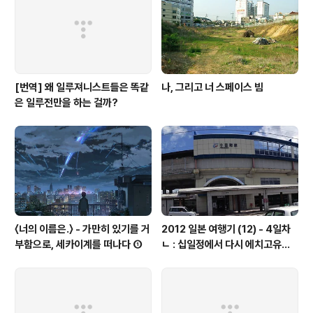
[번역] 왜 일루져니스트들은 똑같
나, 그리고 너 스페이스 빔
은 일루전만을 하는 걸까?
〈너의 이름은.〉 - 가만히 있기를 거
2012 일본 여행기 (12) - 4일차
부함으로, 세카이계를 떠나다 ①
ㄴ : 십일정에서 다시 에치고유자
와로