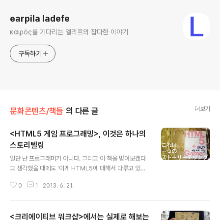
earpila ladefe
καιρός를 기다리는 엘리프의 잡다한 이야기
구독하기
더보기
문화콘텐츠/책들
의 다른 글
<HTML5 게임 프로그래밍>, 이것은 하나의
스토리텔링
글 내용
일단 난 프로그래머가 아니다. 그리고 이 책을 받아보겠다
고 생각했을 때에도 '이게 HTML5에 대해서 다루고 있는
책이고, 최근 HTML5가 뜨고 있으니, 트렌드를 알기 위해
0
1
2013. 6. 21.
서 당연히 사서 봐야겠다'라는 생각으로 책을 받아 보았다.
책을 시킬 때만 해도 그렇게 이 책의 리뷰가 어렵지 않겠다
는 생각에 나름 기대를 했으나... 처음에 이 책을 보고 든 생
<크리에이티브 워크샵>에서는 실제로 해보는
각은 하나였다. "이거 리뷰 제대로 못 쓰는 거 아냐?" 그만