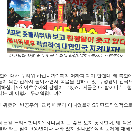
하나님과 사람 중 무엇을 두려워 하십니까? <출처:뉴스앤조이>
한에 대해 두려워 하십니까? 북핵 어짜피 폐기 단곈데 왜 북한
이 북한 안까지 돌아가면서 복음을 전하고 있고, 성경이 전국으
십니까? 여호수아와 갈렙이 그랬죠. '저들은 내 밥이다!' 그럼 
서는 왜 이렇게 두려워합니까?
배워왔던 '반공주의' 교육 때문이 아니었을까요? 단도직입적으로
는걸 두려워합니까? 하나님의 큰 숲은 보지 못하면서, 왜 작은
말라'라는 말이 365번이나 나와 있지 않나요? 삶의 문제에 대