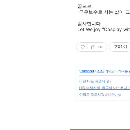
끝으로,
"극우보수로 사는 삶이 그
감사합니다.
Let We joy "Cosplay wit
1
구독하기
'
Talkabout
>
시사
' 카테고리의 다른 
이젠 나도 지겹다
(1)
HID 수행자회, 한국의 야스쿠니 
아직도 모르시겠습니까.
(0)