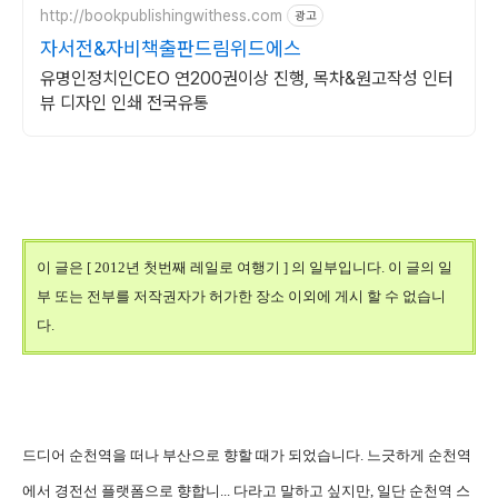
http://bookpublishingwithess.com
광고
자서전&자비책출판드림위드에스
유명인정치인CEO 연200권이상 진행, 목차&원고작성 인터
뷰 디자인 인쇄 전국유통
이 글은 [ 2012년 첫번째 레일로 여행기 ] 의 일부입니다. 이 글의 일
부 또는 전부를 저작권자가 허가한 장소 이외에 게시 할 수 없습니
다.
드디어 순천역을 떠나 부산으로 향할 때가 되었습니다. 느긋하게 순천역
에서 경전선 플랫폼으로 향합니... 다라고 말하고 싶지만, 일단 순천역 스